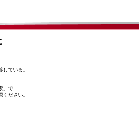
た
移している。
索」で
認ください。