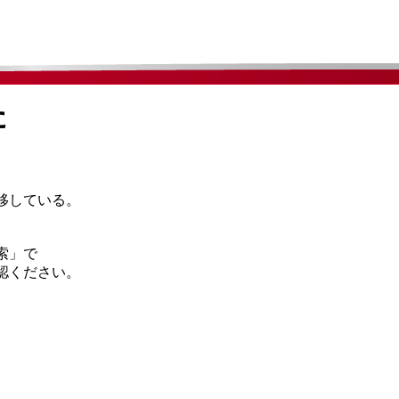
た
移している。
索」で
認ください。