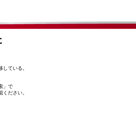
た
移している。
索」で
認ください。