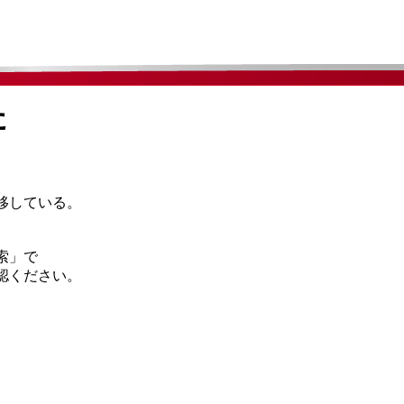
た
移している。
索」で
認ください。